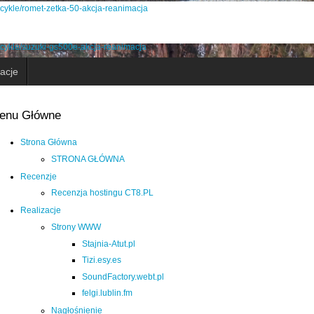
tocykle/romet-zetka-50-akcja-reanimacja
tocykle/suzuki-gs500e-akcja-reanimacja
acje
enu Główne
Strona Główna
STRONA GŁÓWNA
Recenzje
Recenzja hostingu CT8.PL
Realizacje
Strony WWW
Stajnia-Atut.pl
Tizi.esy.es
SoundFactory.webt.pl
felgi.lublin.fm
Nagłośnienie