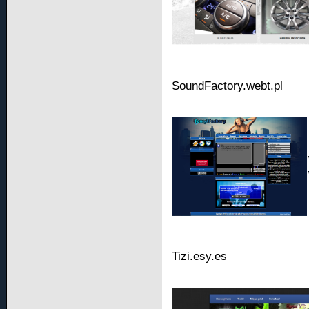
SoundFactory.webt.pl
SUZUKI GS 500E - Akcja reanimacja
Tizi.esy.es